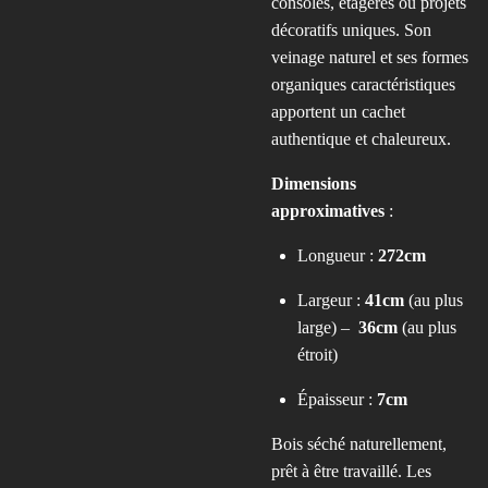
consoles, étagères ou projets
décoratifs uniques. Son
veinage naturel et ses formes
organiques caractéristiques
apportent un cachet
authentique et chaleureux.
Dimensions
approximatives
:
Longueur :
272cm
Largeur :
41cm
(au plus
large) –
36cm
(au plus
étroit)
Épaisseur :
7c
m
Bois séché naturellement,
prêt à être travaillé. Les