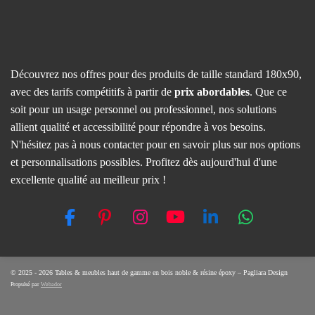
Découvrez nos offres pour des produits de taille standard 180x90,
avec des tarifs compétitifs à partir de
prix abordables
. Que ce
soit pour un usage personnel ou professionnel, nos solutions
allient qualité et accessibilité pour répondre à vos besoins.
N'hésitez pas à nous contacter pour en savoir plus sur nos options
et personnalisations possibles. Profitez dès aujourd'hui d'une
excellente qualité au meilleur prix !
F
P
I
Y
L
W
a
i
n
o
i
h
c
n
s
u
n
a
e
t
t
T
k
t
© 2025 - 2026 Tables & meubles haut de gamme en bois noble & résine époxy – Pagliara Design
Propulsé par
Webador
b
e
a
u
e
s
o
r
g
b
d
A